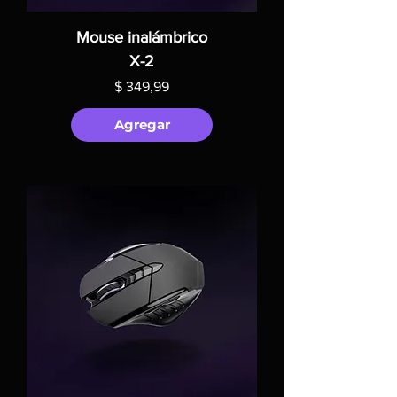
Mouse inalámbrico
X-2
Precio
$ 349,99
Agregar