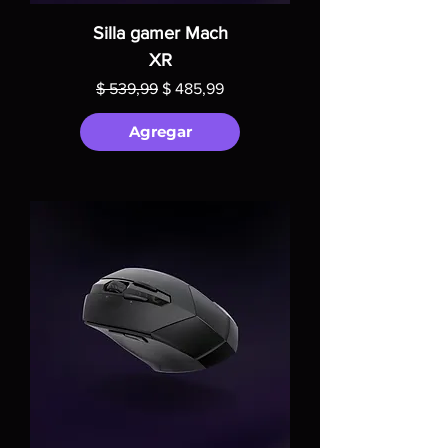
Silla gamer Mach
XR
Precio
Precio de oferta
$ 539,99
$ 485,99
Agregar