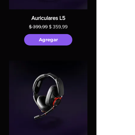
Auriculares L5
Precio
Precio de oferta
$ 399,99
$ 359,99
Agregar