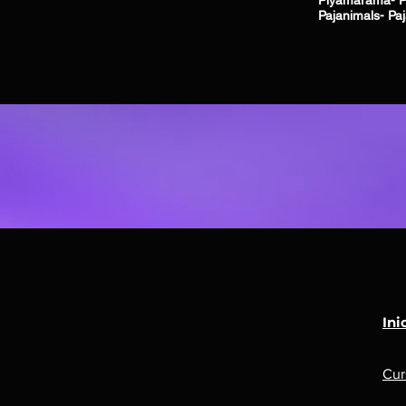
Piyamarama- Pi
Pajanimals- P
Ini
Cur