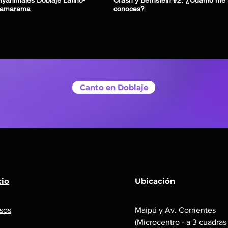
yanimales Doblaje Latino-
Crash y Bernstein #2: ¿Cuánto me
ajamarama
conoces?
Canto en Doblaje
cio
Ubicación
sos
Maipú y Av. Corrientes
(Microcentro - a 3 cuadras