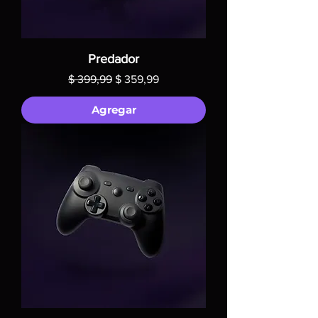
Predador
Precio
Precio de oferta
$ 399,99
$ 359,99
Agregar