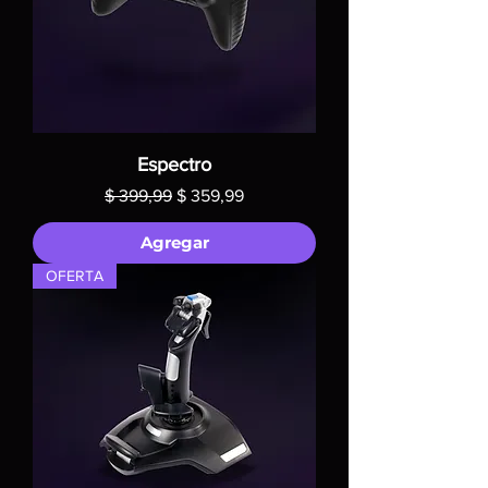
Espectro
Precio
Precio de oferta
$ 399,99
$ 359,99
Agregar
OFERTA